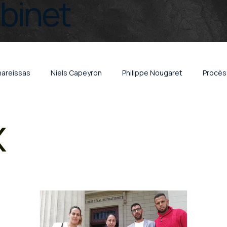
abinet
hareissas
Niels Capeyron
Philippe Nougaret
Procès 
x
lité organisée
Trafic de cigarettes
Vol et escroquerie
x
Brest
vin