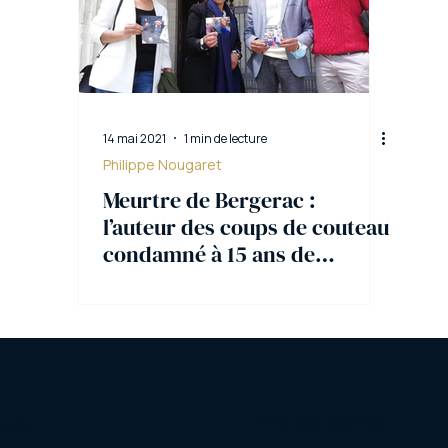
14 mai 2021
1 min de lecture
Philippe Nougaret
Meurtre de Bergerac :
l’auteur des coups de couteau
condamné à 15 ans de
réclusion
Droit des victimes
nale