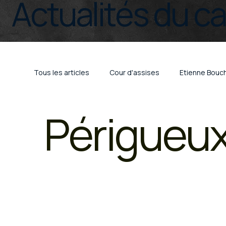
Actualités du c
Tous les articles
Cour d'assises
Etienne Bouc
Périgueu
Droit pénal
Trafic de stupéfiants
Crimina
COVID
Limoges
Bayonne
Périgueu