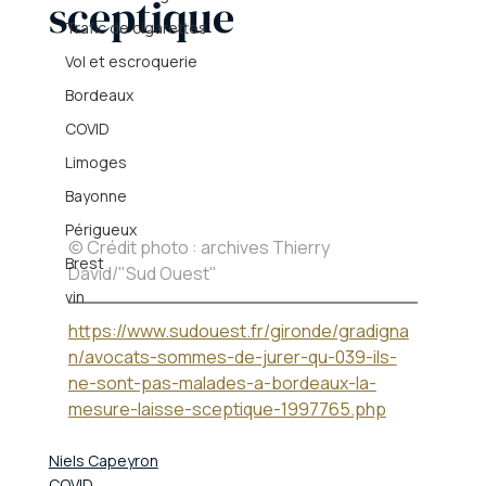
sceptique
Trafic de cigarettes
Vol et escroquerie
Bordeaux
COVID
Limoges
Bayonne
Périgueux
© Crédit photo : archives Thierry 
Brest
David/"Sud Ouest"
vin
https://www.sudouest.fr/gironde/gradigna
n/avocats-sommes-de-jurer-qu-039-ils-
ne-sont-pas-malades-a-bordeaux-la-
mesure-laisse-sceptique-1997765.php
Niels Capeyron
COVID