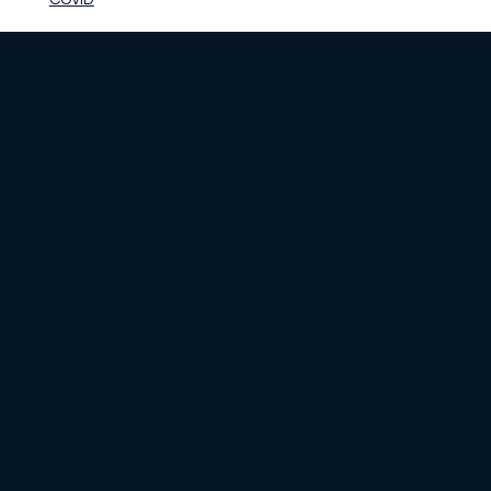
Trois
L'équipe
Contact
Documents utiles
FAQ
Recrutement
Urgence pénale
Défense Pénale
Trafic de stupéfiants
Violence conjugale
Droit pénal des affaires
Droit pénal routier