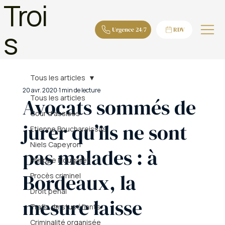
Troi
s
Urgence 24/7
RDV
Tous les articles
20 avr. 2020
1 min de lecture
Tous les articles
Avocats sommés de
Cour d'assises
jurer qu’ils ne sont
Etienne Bouchareissas
Niels Capeyron
pas malades : à
Philippe Nougaret
Bordeaux, la
Procès criminel
Droit pénal
mesure laisse
Trafic de stupéfiants
Criminalité organisée