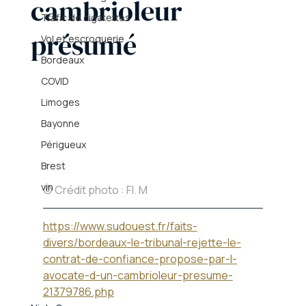
cambrioleur
Trafic de cigarettes
présumé
Vol et escroquerie
Bordeaux
COVID
Limoges
Bayonne
Périgueux
Brest
vin
© Crédit photo : Fl. M
https://www.sudouest.fr/faits-
divers/bordeaux-le-tribunal-rejette-le-
contrat-de-confiance-propose-par-l-
avocate-d-un-cambrioleur-presume-
21379786.php