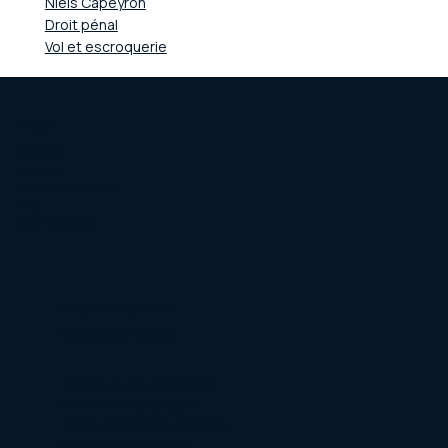
Niels Capeyron
Droit pénal
Vol et escroquerie
Trois
L'équipe
Contact
Documents utiles
FAQ
Recrutement
Urgence pénale
Défense Pénale
Trafic de stupéfiants
Violence conjugale
Droit pénal des affaires
Droit pénal routier