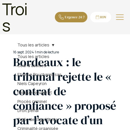
Troi
s
Urgence 24/7
RDV
Tous les articles
16 sept. 2024
1 min de lecture
Tous les articles
Bordeaux : le
Cour d'assises
tribunal rejette le «
Etienne Bouchareissas
Niels Capeyron
contrat de
Philippe Nougaret
confiance » proposé
Procès criminel
Droit pénal
par l’avocate d’un
Trafic de stupéfiants
Criminalité organisée