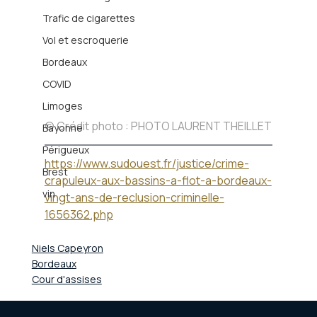
Trafic de cigarettes
Vol et escroquerie
Bordeaux
COVID
Limoges
© Crédit photo : PHOTO LAURENT THEILLET
Bayonne
Périgueux
https://www.sudouest.fr/justice/crime-
Brest
crapuleux-aux-bassins-a-flot-a-bordeaux-
vin
vingt-ans-de-reclusion-criminelle-
1656362.php
Niels Capeyron
Bordeaux
Cour d'assises