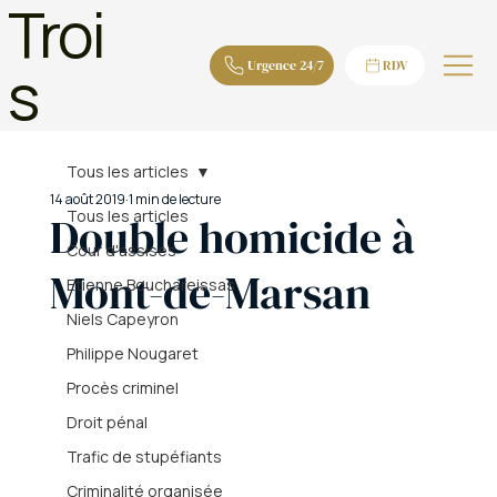
Troi
s
Urgence 24/7
RDV
Tous les articles
14 août 2019
1 min de lecture
Tous les articles
Double homicide à
Cour d'assises
Mont-de-Marsan
Etienne Bouchareissas
Niels Capeyron
Philippe Nougaret
Procès criminel
Droit pénal
Trafic de stupéfiants
Criminalité organisée