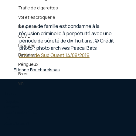
Trafic de cigarettes
Vol et escroquerie
Le père de famille est condamné à la 
Bordeaux
réclusion criminelle à perpétuité avec une 
COVID
période de sûreté de dix-huit ans. © Crédit 
Limoges
photo : photo archives Pascal Bats
Bayonne
Article de Sud Ouest 14/08/2019
Périgueux
Etienne Bouchareissas
Brest
vin
Trois
L'équipe
Contact
Documents utiles
FAQ
Recrutement