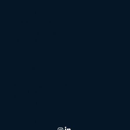
Urgence pénale
Défense Pénale
Trafic de stupéfiants
Violence conjugale
Droit pénal des affaires
Droit pénal routier
Droit des victimes
Victimes de délits ou crimes
Victimes de viol et d’agression sexuelle
Victime de cambriolage
Victime d’escroquerie
Accidents de la route
Réseaux sociaux