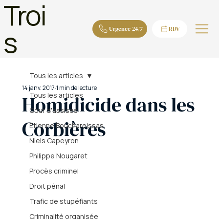
Troi
s
Urgence 24/7
RDV
Tous les articles
14 janv. 2017
1 min de lecture
Tous les articles
Homidicide dans les
Cour d'assises
Corbières
Etienne Bouchareissas
Niels Capeyron
Philippe Nougaret
Procès criminel
Droit pénal
Trafic de stupéfiants
Criminalité organisée