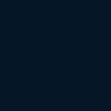
Urgence pénale
Défense Pénale
Trafic de stupéfiants
Violence conjugale
Droit pénal des affaires
Droit pénal routier
Droit des victimes
Victimes de délits ou crimes
Victimes de viol et d’agression sexuelle
Victime de cambriolage
Victime d’escroquerie
Accidents de la route