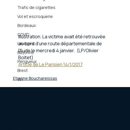
Trafic de cigarettes
Vol et escroquerie
Bordeaux
COVID
Illustration. La victime avait été retrouvée 
au bord d'une route départementale de 
Limoges
l'Aude le mercredi 4 janvier.  (LP/Olivier 
Bayonne
Boitet)
Périgueux
Article de Le Parisien 14/1/2017
Brest
Etienne Bouchareissas
vin
Trois
L'équipe
Contact
Documents utiles
FAQ
Recrutement