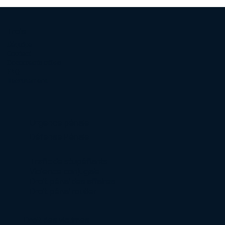
Trois
L'équipe
Contact
Documents utiles
FAQ
Recrutement
Urgence pénale
Défense Pénale
Trafic de stupéfiants
Violence conjugale
Droit pénal des affaires
Droit pénal routier
Droit des victimes