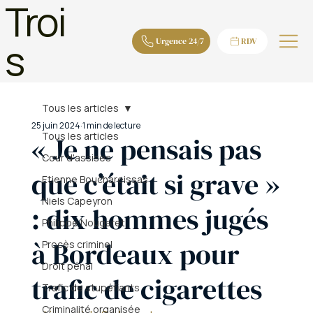
Troi
s
Urgence 24/7
RDV
Tous les articles
25 juin 2024
1 min de lecture
Tous les articles
« Je ne pensais pas
Cour d'assises
que c’était si grave »
Etienne Bouchareissas
Niels Capeyron
: dix hommes jugés
Philippe Nougaret
à Bordeaux pour
Procès criminel
Droit pénal
trafic de cigarettes
Trafic de stupéfiants
Criminalité organisée