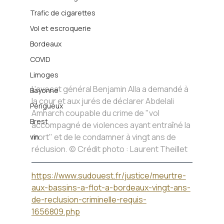
Trafic de cigarettes
Vol et escroquerie
Bordeaux
COVID
Limoges
L'avocat général Benjamin Alla a demandé à 
Bayonne
la cour et aux jurés de déclarer Abdelali 
Périgueux
Amharch coupable du crime de "vol 
Brest
accompagné de violences ayant entraîné la 
mort" et de le condamner à vingt ans de 
vin
réclusion. © Crédit photo : Laurent Theillet
https://www.sudouest.fr/justice/meurtre-
aux-bassins-a-flot-a-bordeaux-vingt-ans-
de-reclusion-criminelle-requis-
1656809.php