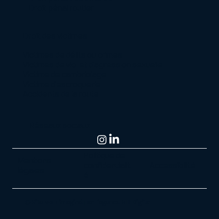
Droit pénal routier
Droit des victimes
Victimes de délits ou crimes
Victimes de viol et d’agression sexuelle
Victime de cambriolage
Victime d’escroquerie
Accidents de la route
Réseaux sociaux
Politique de
Mentions
confidentialit
Accessibilité
légales
é
© Site web imaginé par l'agence MB Digital