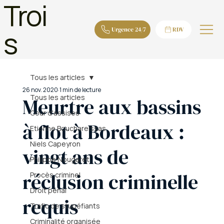
Troi
s
Urgence 24/7
RDV
Tous les articles
26 nov. 2020
1 min de lecture
Tous les articles
Meurtre aux bassins
Cour d'assises
à flot à Bordeaux :
Etienne Bouchareissas
Niels Capeyron
vingt ans de
Philippe Nougaret
réclusion criminelle
Procès criminel
Droit pénal
requis
Trafic de stupéfiants
Criminalité organisée