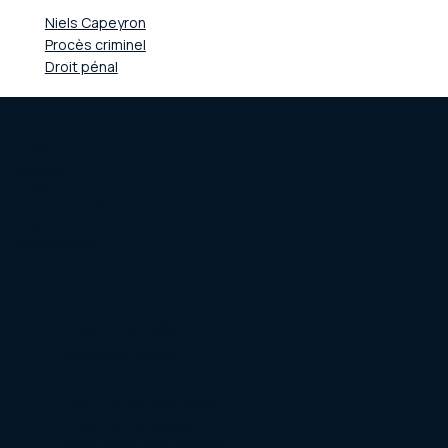
Niels Capeyron
Procès criminel
Droit pénal
Trois
L'équipe
Contact
Documents utiles
FAQ
Recrutement
Urgence pénale
Défense Pénale
Trafic de stupéfiants
Violence conjugale
Droit pénal des affaires