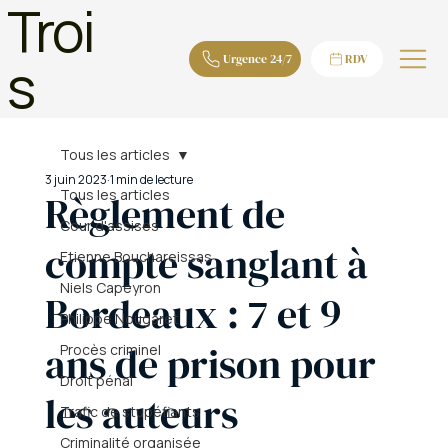
Troi
s
Urgence 24/7
RDV
Tous les articles
3 juin 2023
1 min de lecture
Tous les articles
Règlement de
Cour d'assises
compte sanglant à
Etienne Bouchareissas
Niels Capeyron
Bordeaux : 7 et 9
Philippe Nougaret
ans de prison pour
Procès criminel
Droit pénal
les auteurs
Trafic de stupéfiants
Criminalité organisée