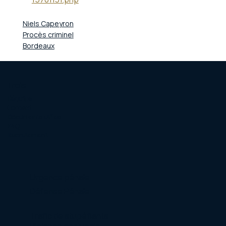
Niels Capeyron
Procès criminel
Bordeaux
Trois
L'équipe
Contact
Documents utiles
FAQ
Recrutement
Urgence pénale
Défense Pénale
Trafic de stupéfiants
Violence conjugale