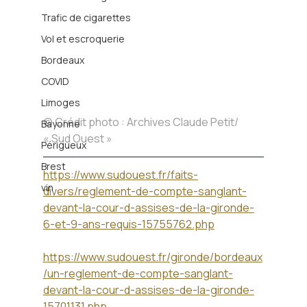
Trafic de cigarettes
Vol et escroquerie
Bordeaux
COVID
Limoges
© Crédit photo : Archives Claude Petit/ 
Bayonne
« Sud Ouest »
Périgueux
Brest
https://www.sudouest.fr/faits-
vin
divers/reglement-de-compte-sanglant-
devant-la-cour-d-assises-de-la-gironde-
6-et-9-ans-requis-15755762.php
https://www.sudouest.fr/gironde/bordeaux
/un-reglement-de-compte-sanglant-
devant-la-cour-d-assises-de-la-gironde-
15701131.php