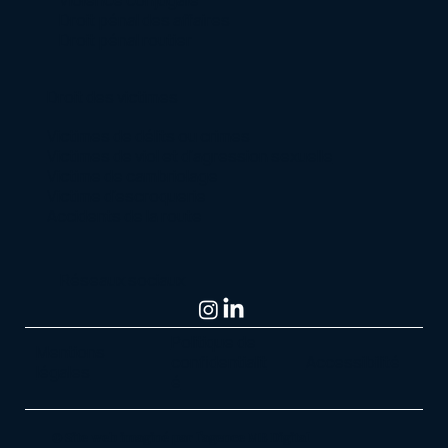
Droit pénal des affaires
Droit pénal routier
Droit des victimes
Victimes de délits ou crimes
Victimes de viol et d’agression sexuelle
Victime de cambriolage
Victime d’escroquerie
Accidents de la route
Réseaux sociaux
Politique de
Mentions
confidentialit
Accessibilité
légales
é
© Site web imaginé par l'agence MB Digital