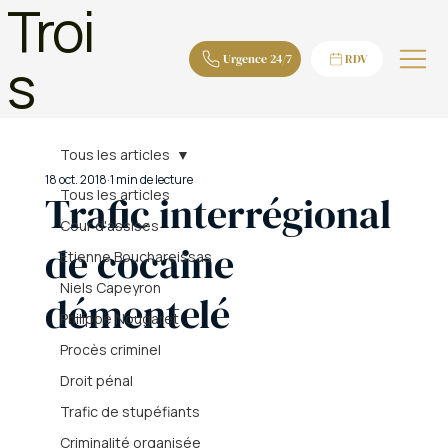
Troi
s
Urgence 24/7
RDV
Tous les articles
18 oct. 2018
1 min de lecture
Tous les articles
Trafic interrégional
Cour d'assises
de cocaine
Etienne Bouchareissas
Niels Capeyron
démentelé
Philippe Nougaret
Procès criminel
Droit pénal
Trafic de stupéfiants
Criminalité organisée