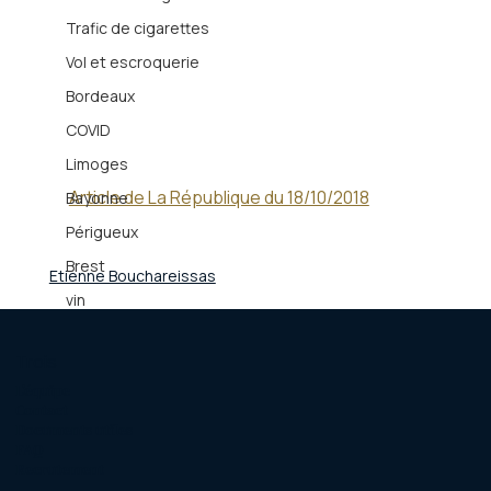
Trafic de cigarettes
Vol et escroquerie
Bordeaux
COVID
Limoges
Article de La République du 18/10/2018
Bayonne
Périgueux
Brest
Etienne Bouchareissas
vin
Trois
L'équipe
Contact
Documents utiles
FAQ
Recrutement