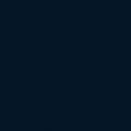
Urgence pénale
Défense Pénale
Trafic de stupéfiants
Violence conjugale
Droit pénal des affaires
Droit pénal routier
Droit des victimes
Victimes de délits ou crimes
Victimes de viol et d’agression sexuelle
Victime de cambriolage
Victime d’escroquerie
Accidents de la route
Réseaux sociaux