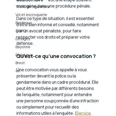
anxiogène dans une procédure pénale. 
Trafic de cigarettes
Vol et escroquerie
Dans ce type de situation, il est essentiel 
Bordeaux
d’être bien informé et conseillé, notamment 
par un avocat pénaliste, pour faire 
COVID
respecter vos droits et préparer votre 
Limoges
défense. 
Bayonne
Périgueux
Qu’est-ce qu’une convocation ?
Brest
Une convocation vous appelle à vous 
vin
présenter devant la police ou la 
gendarmerie dans un cadre procédural. Elle 
peut être motivée par différents besoins 
de l’enquête, notamment pour entendre 
une personne soupçonnée d’une infraction 
ou simplement pour recueillir des 
informations utiles à l’enquête. (
Service 