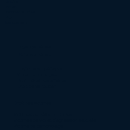
L'équipe
Contact
Documents utiles
FAQ
Recrutement
Urgence pénale
Défense Pénale
Trafic de stupéfiants
Violence conjugale
Droit pénal des affaires
Droit pénal routier
Droit des victimes
Victimes de délits ou crimes
Victimes de viol et d’agression sexuelle
Victime de cambriolage