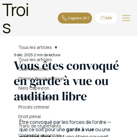
Troi
s
Urgence 24/7
RDV
Tous les articles
9 déc. 2025
2 min de lecture
Tous les articles
Vous êtes convoqué
Cour d'assises
en garde à vue ou
Etienne Bouchareissas
Niels Capeyron
audition libre
Philippe Nougaret
Procès criminel
Droit pénal
Être convoqué par les forces de l’ordre — 
Trafic de stupéfiants
que ce soit pour une 
garde à vue
 ou une 
Criminalité organisée
audition libre
 — est une étape souvent 