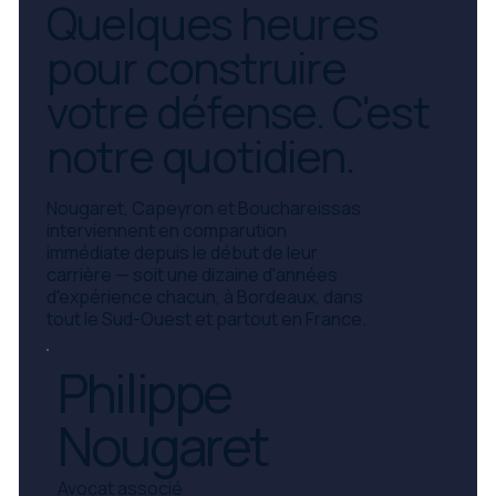
Quelques heures
pour construire
votre défense. C'est
notre quotidien.
Nougaret, Capeyron et Bouchareissas
interviennent en comparution
immédiate depuis le début de leur
carrière — soit une dizaine d'années
d'expérience chacun, à Bordeaux, dans
tout le Sud-Ouest et partout en France.
Philippe
Nougaret
Avocat associé