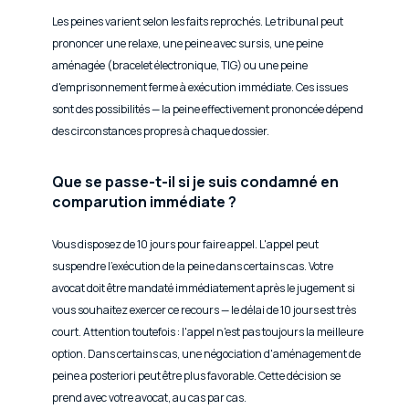
Les peines varient selon les faits reprochés. Le tribunal peut
prononcer une relaxe, une peine avec sursis, une peine
aménagée (bracelet électronique, TIG) ou une peine
d'emprisonnement ferme à exécution immédiate. Ces issues
sont des possibilités — la peine effectivement prononcée dépend
des circonstances propres à chaque dossier.
Que se passe-t-il si je suis condamné en
comparution immédiate ?
Vous disposez de 10 jours pour faire appel. L'appel peut
suspendre l'exécution de la peine dans certains cas. Votre
avocat doit être mandaté immédiatement après le jugement si
vous souhaitez exercer ce recours — le délai de 10 jours est très
court. Attention toutefois : l'appel n'est pas toujours la meilleure
option. Dans certains cas, une négociation d'aménagement de
peine a posteriori peut être plus favorable. Cette décision se
prend avec votre avocat, au cas par cas.