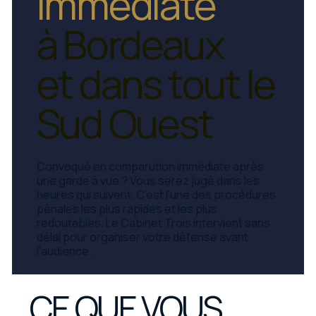
immédiate
à Bordeaux
et dans tout le
Sud Ouest
Convoqué en comparution immédiate après
une garde à vue ? Vous serez jugé dans les
heures qui suivent. C'est l'une des procédures
pénales les plus rapides et les plus
redoutables. Le Cabinet Trois intervient sans
délai pour organiser votre défense avant
l'audience.
CE QUE VOUS