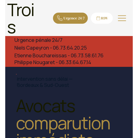
Troi
s
Urgence 24/7
RDV
Urgence pénale 24/7
Niels Capeyron - 06.73.64.20.25
Etienne Bouchareissas - 06.73.58.61.76
Philippe Nougaret - 06.33.64.67.14
Intervention sans délai —
Bordeaux & Sud-Ouest
Avocats
c
omparution