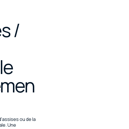
s /
le
emen
d'assises ou de la
ale. Une