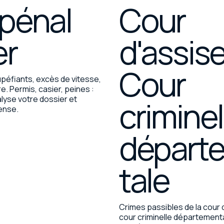
 pénal
Cour
er
d'assise
Cour
tupéfiants, excès de vitesse,
e. Permis, casier, peines :
alyse votre dossier et
criminel
ense.
départ
tale
Crimes passibles de la cour 
cour criminelle département