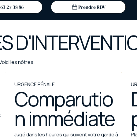
Prendre RDV
S D'INTERVENTI
Voici les nôtres.
URGENCE PÉNALE
UR
Comparutio
n immédiate
t
Jugé dans les heures qui suivent votre garde à
Pl