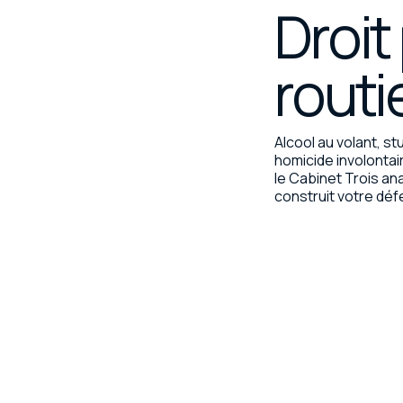
Droit
routi
Alcool au volant, s
homicide involontair
le Cabinet Trois an
construit votre déf