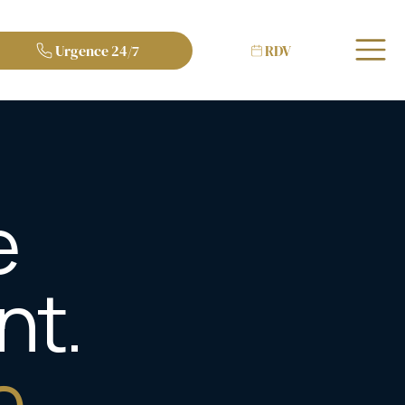
Urgence 24/7
RDV
e
nt.
e