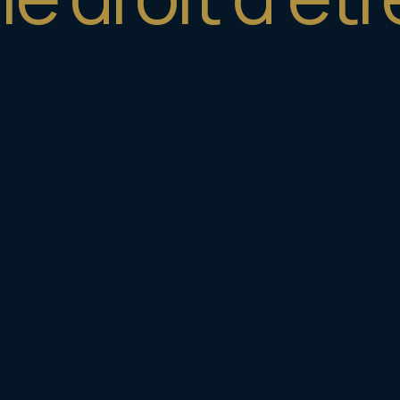
 réputation, votre avenir. Le Cabinet Trois vous reçoit, lit
chaque étape de la procédure.