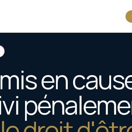
 mis en caus
ivi pénaleme
e droit d'êtr