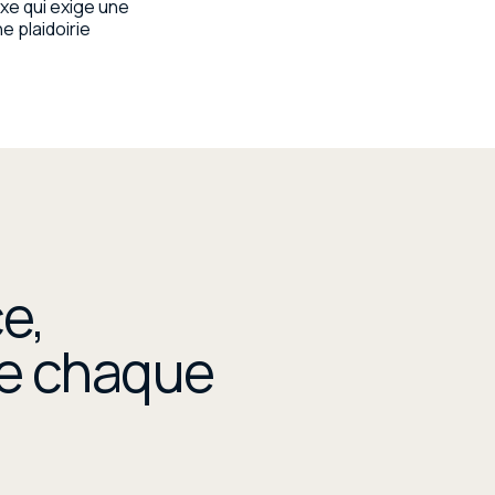
e qui exige une
e plaidoirie
e,
de chaque