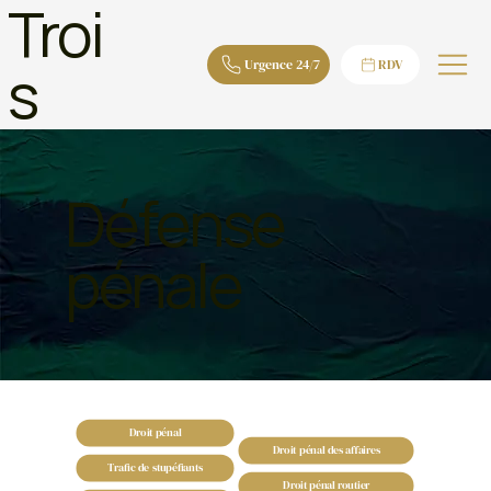
Troi
s
Urgence 24/7
RDV
Défense
pénale
Droit pénal
Droit pénal des affaires
Trafic de stupéfiants
Droit pénal routier