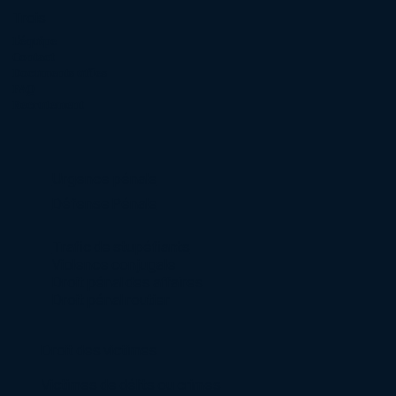
Trois
L'équipe
Contact
Documents utiles
FAQ
Recrutement
Urgence pénale
Défense Pénale
Trafic de stupéfiants
Violence conjugale
Droit pénal des affaires
Droit pénal routier
Droit des victimes
Victimes de délits ou crimes