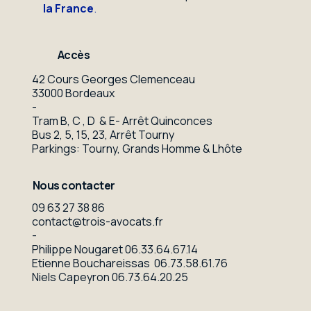
la France
.
Accès
42 Cours Georges Clemenceau
33000 Bordeaux
-
Tram B, C , D & E- Arrêt Quinconces
Bus 2, 5, 15, 23, Arrêt Tourny
Parkings: Tourny, Grands Homme & Lhôte
Nous contacter
09 63 27 38 86
contact@trois-avocats.fr
-
Philippe Nougaret
06.33.64.67.14
Etienne Bouchareissas
06.73.58.61.76
Niels Capeyron
06.73.64.20.25