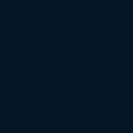
Documents utiles
FAQ
Recrutement
Urgence pénale
Défense Pénale
Trafic de stupéfiants
Violence conjugale
Droit pénal des affaires
Droit pénal routier
Droit des victimes
Victimes de délits ou crimes
Victimes de viol et d’agression sexuelle
Victime de cambriolage
Victime d’escroquerie
Accidents de la route