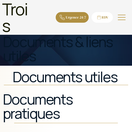
Troi
s
Urgence 24/7
RDV
Documents & liens
utiles
Documents utiles
Documents
pratiques