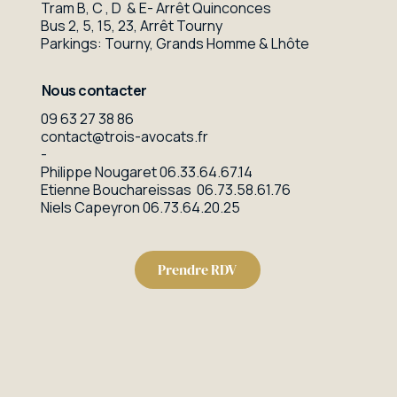
Tram B, C , D & E- Arrêt Quinconces
Bus 2, 5, 15, 23, Arrêt Tourny
Parkings: Tourny, Grands Homme & Lhôte
Nous contacter
09 63 27 38 86
contact@trois-avocats.fr
-
Philippe Nougaret
06.33.64.67.14
Etienne Bouchareissas
06.73.58.61.76
Niels Capeyron
06.73.64.20.25
Prendre RDV