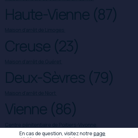
Haute-Vienne (87)
Maison d’arrêt de Limoges
Creuse (23)
Maison d’arrêt de Guéret
Deux-Sèvres (79)
Maison d’arrêt de Niort
Vienne (86)
Centre pénitentiaire de Poitiers-Vivonne
En cas de question, visitez notre
page