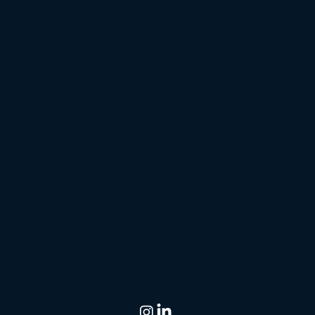
Urgence pénale
Défense Pénale
Trafic de stupéfiants
Violence conjugale
Droit pénal des affaires
Droit pénal routier
Droit des victimes
Victimes de délits ou crimes
Victimes de viol et d’agression sexuelle
Victime de cambriolage
Victime d’escroquerie
Accidents de la route
Réseaux sociaux