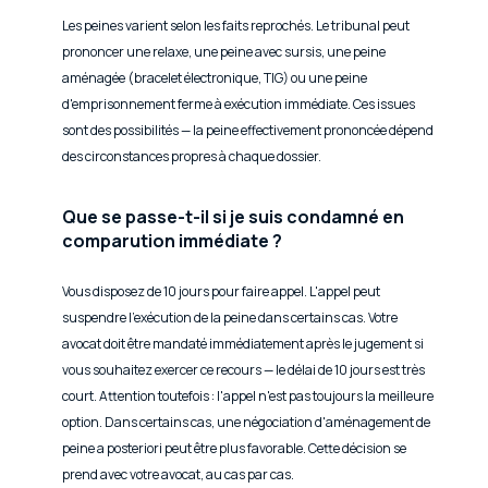
Les peines varient selon les faits reprochés. Le tribunal peut
prononcer une relaxe, une peine avec sursis, une peine
aménagée (bracelet électronique, TIG) ou une peine
d'emprisonnement ferme à exécution immédiate. Ces issues
sont des possibilités — la peine effectivement prononcée dépend
des circonstances propres à chaque dossier.
Que se passe-t-il si je suis condamné en
comparution immédiate ?
Vous disposez de 10 jours pour faire appel. L'appel peut
suspendre l'exécution de la peine dans certains cas. Votre
avocat doit être mandaté immédiatement après le jugement si
vous souhaitez exercer ce recours — le délai de 10 jours est très
court. Attention toutefois : l'appel n'est pas toujours la meilleure
option. Dans certains cas, une négociation d'aménagement de
peine a posteriori peut être plus favorable. Cette décision se
prend avec votre avocat, au cas par cas.