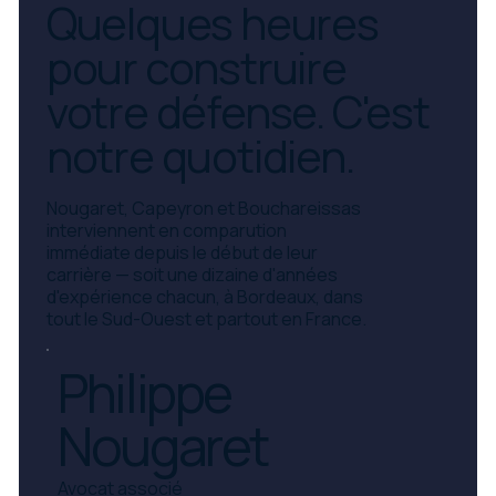
Quelques heures
pour construire
votre défense. C'est
notre quotidien.
Nougaret, Capeyron et Bouchareissas
interviennent en comparution
immédiate depuis le début de leur
carrière — soit une dizaine d'années
d'expérience chacun, à Bordeaux, dans
tout le Sud-Ouest et partout en France.
Philippe
Nougaret
Avocat associé