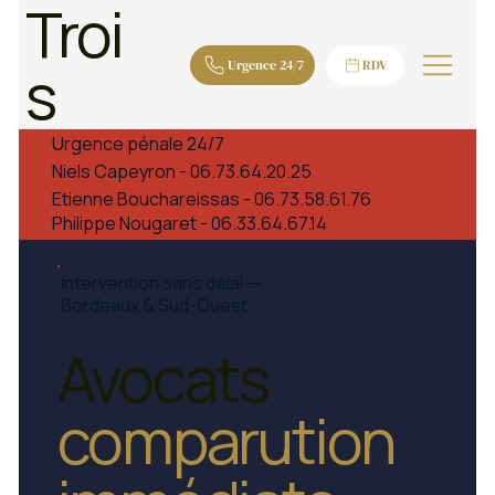
Troi
s
Urgence 24/7
RDV
Urgence pénale 24/7
Niels Capeyron - 06.73.64.20.25
Etienne Bouchareissas - 06.73.58.61.76
Philippe Nougaret - 06.33.64.67.14
Intervention sans délai —
Bordeaux & Sud-Ouest
Avocats
c
omparution