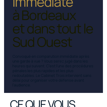
immédiate
à Bordeaux
et dans tout le
Sud Ouest
Convoqué en comparution immédiate après
une garde à vue ? Vous serez jugé dans les
heures qui suivent. C'est l'une des procédures
pénales les plus rapides et les plus
redoutables. Le Cabinet Trois intervient sans
délai pour organiser votre défense avant
l'audience.
CE QUE VOUS