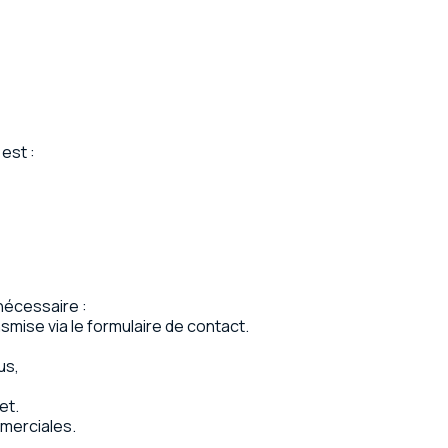
est :
 nécessaire :
smise via le formulaire de contact.
us,
et.
mmerciales.