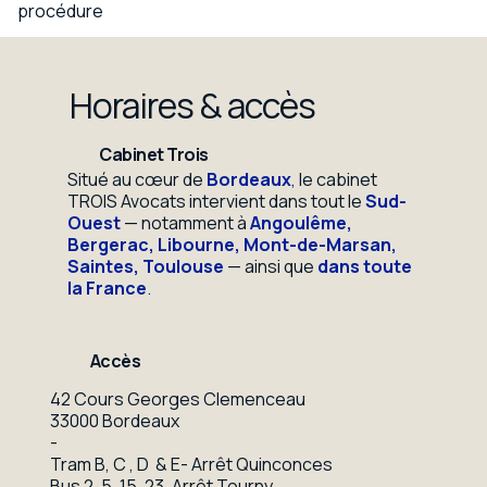
procédure
Horaires & accès
Cabinet Trois
Situé au cœur de
Bordeaux
, le cabinet
TROIS Avocats intervient dans tout le
Sud-
Ouest
— notamment à
Angoulême,
Bergerac, Libourne, Mont-de-Marsan,
Saintes, Toulouse
— ainsi que
dans toute
la France
.
Accès
42 Cours Georges Clemenceau
33000 Bordeaux
-
Tram B, C , D & E- Arrêt Quinconces
Bus 2, 5, 15, 23, Arrêt Tourny