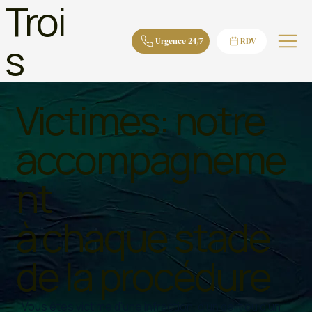
Troi
s
Urgence 24/7
RDV
Victimes: notre
accompagneme
nt
à chaque stade
de la procédure
Vous êtes victime d'une infraction, d'un délit ou d'un