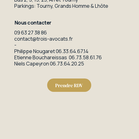
Parkings: Tourny, Grands Homme & Lhôte
Nous contacter
09 63 27 38 86
contact@trois-avocats.fr
-
Philippe Nougaret
06.33.64.67.14
Etienne Bouchareissas
06.73.58.61.76
Niels Capeyron
06.73.64.20.25
Prendre RDV