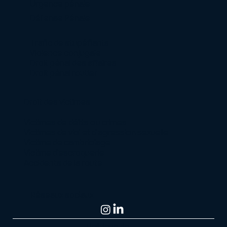
Urgence pénale
Défense Pénale
Trafic de stupéfiants
Violence conjugale
Droit pénal des affaires
Droit pénal routier
Droit des victimes
Victimes de délits ou crimes
Victimes de viol et d’agression sexuelle
Victime de cambriolage
Victime d’escroquerie
Accidents de la route
Réseaux sociaux
Politique de