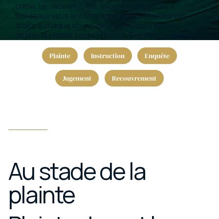
crime, Le cabinet Trois, avocats pénalistes à
Bordeaux vous accompagne pour défendre vos
droits à chaque étape de la procédure pénale,
depuis la plainte jusqu'à l'instruction et au jugement.
Instruction
Enquête
Plainte
Jugement
Recouvrement
Au stade de la
plainte