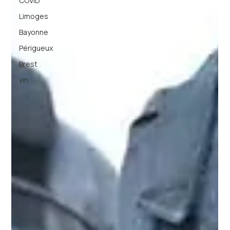
COVID
Limoges
Bayonne
Périgueux
Brest
vin