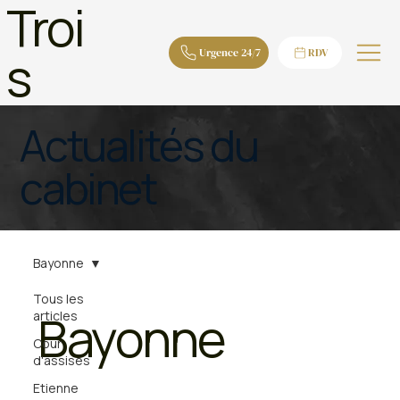
Troi
s
Urgence 24/7
RDV
Actualités du
cabinet
Bayonne
Tous les
Bayonne
articles
Cour
d'assises
Etienne