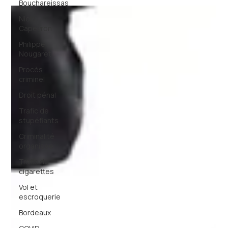
Bouchareissas
Niels
Capeyron
Philippe
Nougaret
Procès
criminel
Droit pénal
Trafic de
stupéfiants
Criminalité
organisée
Trafic de
cigarettes
Vol et
escroquerie
Bordeaux