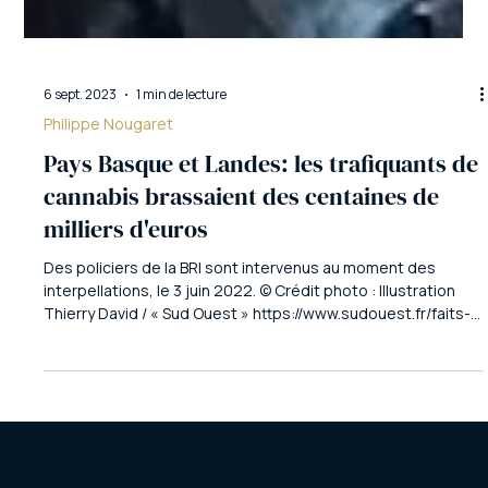
6 sept. 2023
1 min de lecture
Philippe Nougaret
Pays Basque et Landes: les trafiquants de
cannabis brassaient des centaines de
milliers d'euros
Des policiers de la BRI sont intervenus au moment des
interpellations, le 3 juin 2022. © Crédit photo : Illustration
Thierry David / « Sud Ouest » https://www.sudouest.fr/faits-
divers/pays-basque-et-landes-les-trafiquants-de-
cannabis-brassaient-des-centaines-de-milliers-d-euros-
16536871.php https://www.francebleu.fr/infos/faits-divers-
justice/10-ans-de-prison-ferme-pour-un-trafiquant-de-
drogue-d-anglet-9504559