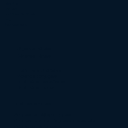
Trois
L'équipe
Contact
Documents utiles
FAQ
Recrutement
Urgence pénale
Défense Pénale
Trafic de stupéfiants
Violence conjugale
Droit pénal des affaires
Droit pénal routier
Droit des victimes
Victimes de délits ou crimes