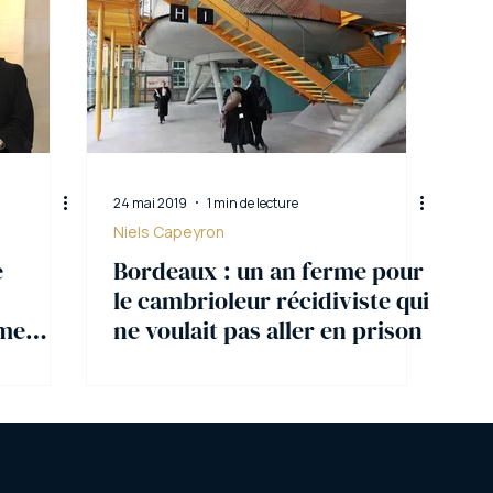
24 mai 2019
1 min de lecture
Niels Capeyron
e
Bordeaux : un an ferme pour
le cambrioleur récidiviste qui
ime
ne voulait pas aller en prison
nard