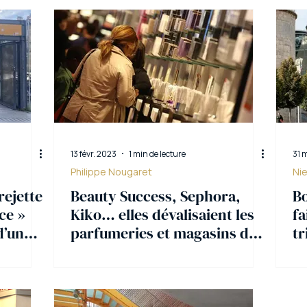
13 févr. 2023
1 min de lecture
31 
Philippe Nougaret
Ni
rejette
Beauty Success, Sephora,
Bo
ce »
Kiko… elles dévalisaient les
fa
d’un
parfumeries et magasins de
tr
cosmétiques du Sud-Ouest