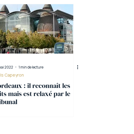
mai 2022
1 min de lecture
els Capeyron
rdeaux : il reconnaît les
its mais est relaxé par le
ibunal