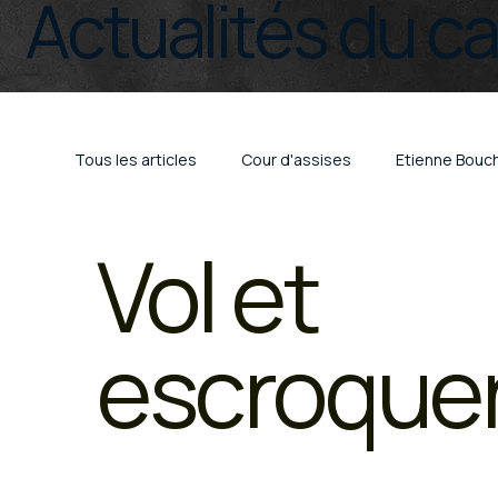
Actualités du c
Tous les articles
Cour d'assises
Etienne Bouc
Vol et
Droit pénal
Trafic de stupéfiants
Crimina
escroquer
COVID
Limoges
Bayonne
Périgueu