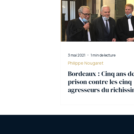
3 mai 2021
1 min de lecture
Philippe Nougaret
Bordeaux : Cinq ans d
prison contre les cinq
agresseurs du richiss
homme d’affaires Ber
Magrez