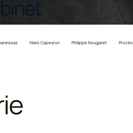
abinet
hareissas
Niels Capeyron
Philippe Nougaret
Procès 
lité organisée
Trafic de cigarettes
Vol et escroquerie
ie
x
Brest
vin