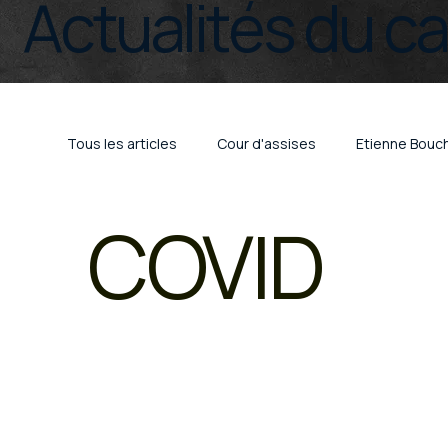
Actualités du c
Tous les articles
Cour d'assises
Etienne Bouc
COVID
Droit pénal
Trafic de stupéfiants
Crimina
COVID
Limoges
Bayonne
Périgueu