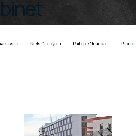
abinet
hareissas
Niels Capeyron
Philippe Nougaret
Procès 
lité organisée
Trafic de cigarettes
Vol et escroquerie
x
Brest
vin