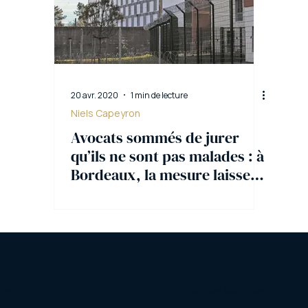
20 avr. 2020
1 min de lecture
Niels Capeyron
Avocats sommés de jurer
qu’ils ne sont pas malades : à
Bordeaux, la mesure laisse
sceptique
Droit des victimes
nale