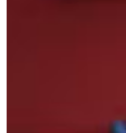
divers/bordeaux-le-tribunal-rejette-le-contrat-de-
confiance-propose-par-l-avocate-d-un-cambrioleur-
presume-21379786.php