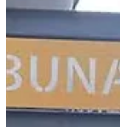
2 déc. 2024
1 min de lecture
Niels Capeyron
Bordeaux : jugé dans le cadre d’un trafic
de produits stupéfiants, « le couillon de
l’opération c’est lui »
© Crédit photo : Illustration Fl. M.
https://www.sudouest.fr/gironde/bordeaux/bordeaux-juge-
dans-le-cadre-d-un-trafic-de-produits-stupefiants-le-
couillon-de-l-operation-c-est-lui-22377651.php