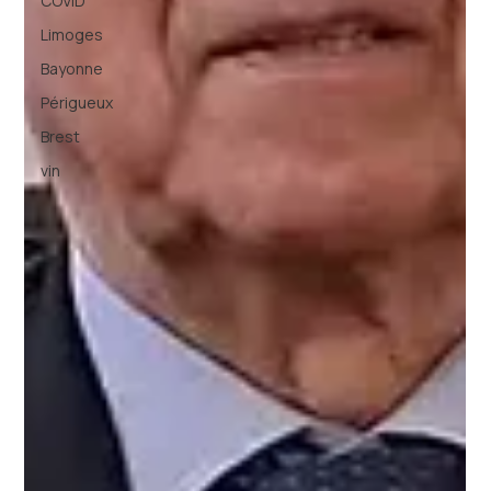
COVID
Limoges
Bayonne
Périgueux
Brest
vin