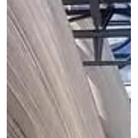
ans-pour-une-rixe-mortelle-23115290.php