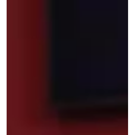
16 sept. 2024
1 min de lecture
Niels Capeyron
Bordeaux : le tribunal rejette le « contrat
de confiance » proposé par l’avocate d’un
cambrioleur présumé
© Crédit photo : Fl. M https://www.sudouest.fr/faits-