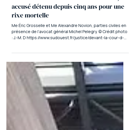
3 févr. 2025
1 min de lecture
Niels Capeyron
Devant la cour d’assises de la Gironde, un
accusé détenu depuis cinq ans pour une
rixe mortelle
Me Éric Grosselle et Me Alexandre Novion, parties civiles en
présence de l’avocat général Michel Pelegry. © Crédit photo
: J.-M. D https://www.sudouest.fr/justice/devant-la-cour-d-
assises-de-la-gironde-un-accuse-detenu-depuis-cinq-