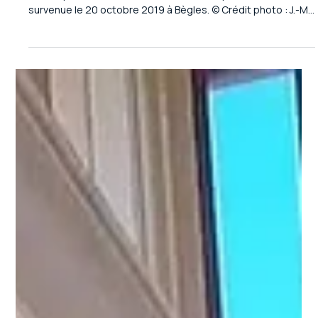
Niels Capeyron
Rixe mortelle à Bègles : « Il a été achevé
sur un trottoir en plein jour »
Christian Baldino, père de la victime, ne se sépare pas de
l’album photo de son fils Bruce, décédé après la rixe
survenue le 20 octobre 2019 à Bègles. © Crédit photo : J.-M.
D. Christian Baldino, père de la victime, ne se sépare pas de
l’album photo de son fils Bruce, décédé après la rixe
survenue le 20 octobre 2019 à Bègles. © Crédit photo : J.-M.
D.