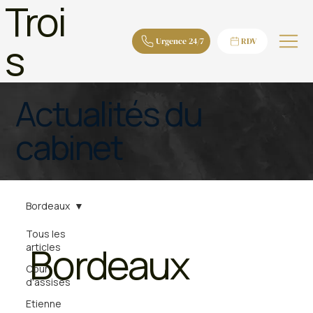
Troi
s
Urgence 24/7
RDV
Actualités du
cabinet
Bordeaux
Tous les
Bordeaux
articles
Cour
d'assises
Etienne