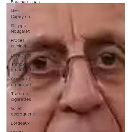
Bouchareissas
Niels
Capeyron
Philippe
Nougaret
Procès
criminel
Droit pénal
Trafic de
stupéfiants
Criminalité
organisée
Trafic de
cigarettes
Vol et
escroquerie
Bordeaux