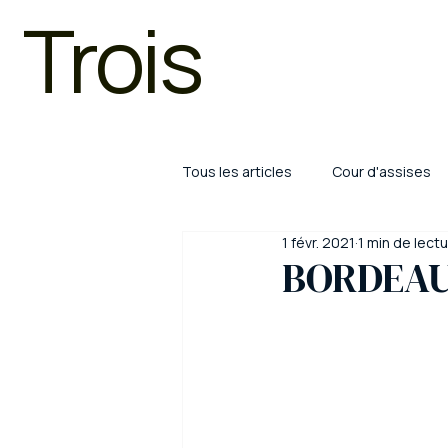
Trois
Tous les articles
Cour d'assises
1 févr. 2021
1 min de lect
Droit pénal
Trafic de stupéf
BORDEAU
COVID
Limoges
Bayon