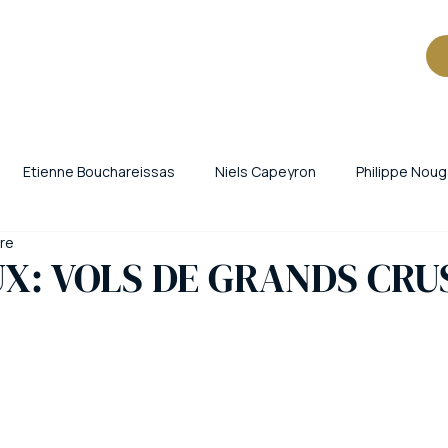
Etienne Bouchareissas
Niels Capeyron
Philippe Noug
ure
iants
Criminalité organisée
Trafic de cigarettes
Vol 
X: VOLS DE GRANDS CRU
ne
Périgueux
Brest
vin