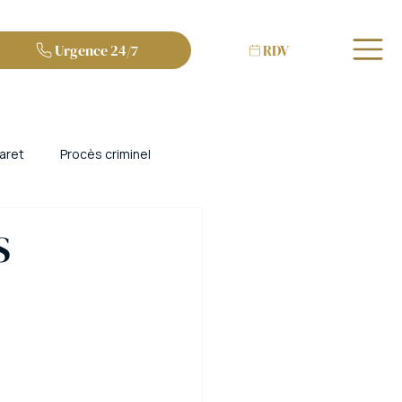
Urgence 24/7
RDV
aret
Procès criminel
et escroquerie
Bordeaux
S