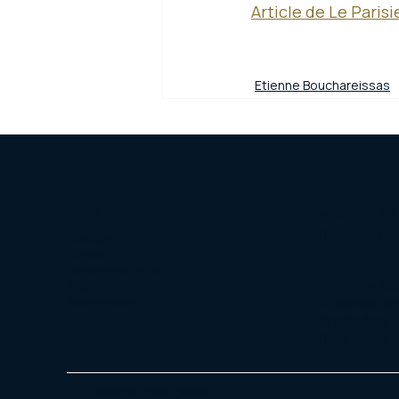
Article de Le
 Parisi
Etienne Bouchareissas
Trois
Urgence pé
Défense Pé
L'équipe
Contact
Documents utiles
Trafic de st
FAQ
Recrutement
Violence co
Droit pénal 
Droit pénal r
Mentions légales