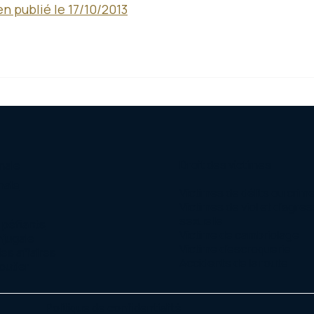
en publié le 17/10/2013
Droit des victimes
nale
nale
Victimes de délits ou crim
Victimes de viol et d’agre
sexuelle
upéfiants
Victime de cambriolage
njugale
Victime d’escroquerie
des affaires
Accidents de la route
outier
Politique de confidentialité