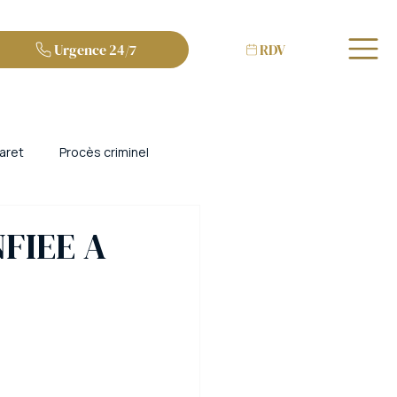
Urgence 24/7
RDV
aret
Procès criminel
et escroquerie
Bordeaux
FIEE A