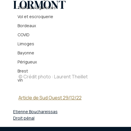
LORMONT
Trafic de cigarettes
Vol et escroquerie
Bordeaux
COVID
Limoges
Bayonne
Périgueux
Brest
© Crédit photo : Laurent Theillet
vin
Article de Sud Ouest 29/12/22
Etienne Bouchareissas
Droit pénal