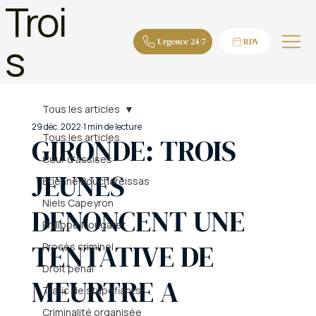
Troi
s
Urgence 24/7
RDV
Tous les articles
29 déc. 2022
1 min de lecture
Tous les articles
GIRONDE: TROIS
Cour d'assises
JEUNES
Etienne Bouchareissas
Niels Capeyron
DENONCENT UNE
Philippe Nougaret
TENTATIVE DE
Procès criminel
Droit pénal
MEURTRE A
Trafic de stupéfiants
Criminalité organisée