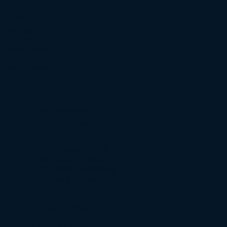
Trois
L'équipe
Contact
Documents utiles
FAQ
Recrutement
Urgence pénale
Défense Pénale
Trafic de stupéfiants
Violence conjugale
Droit pénal des affaires
Droit pénal routier
Droit des victimes