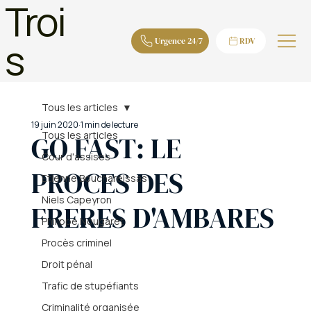
Troi
s
Urgence 24/7
RDV
Tous les articles
19 juin 2020
1 min de lecture
Tous les articles
GO FAST: LE
Cour d'assises
PROCES DES
Etienne Bouchareissas
Niels Capeyron
FRERES D'AMBARES
Philippe Nougaret
Procès criminel
Droit pénal
Trafic de stupéfiants
Criminalité organisée