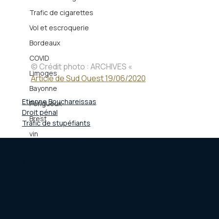
Trafic de cigarettes
Vol et escroquerie
Bordeaux
COVID
© Crédit photo : ARCHIVES «
Limoges
Article de Sud Ouest 19/06/2020
Bayonne
Etienne Bouchareissas
Périgueux
Droit pénal
Brest
Trafic de stupéfiants
vin
Trois
L'équipe
Contact
Documents utiles
FAQ
Recrutement