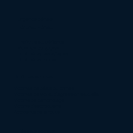
Urgence pénale
Défense Pénale
Trafic de stupéfiants
Violence conjugale
Droit pénal des affaires
Droit pénal routier
Droit des victimes
Victimes de délits ou crimes
Victimes de viol et d’agression sexuelle
Victime de cambriolage
Victime d’escroquerie
Accidents de la route
Réseaux sociaux