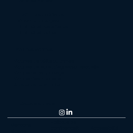
Trafic de stupéfiants
Violence conjugale
Droit pénal des affaires
Droit pénal routier
Droit des victimes
Victimes de délits ou crimes
Victimes de viol et d’agression sexuelle
Victime de cambriolage
Victime d’escroquerie
Accidents de la route
Réseaux sociaux
Politique de
Mentions
confidentialit
Accessibilité
légales