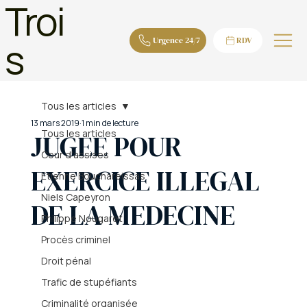
Troi
s
Urgence 24/7
RDV
Tous les articles
13 mars 2019
1 min de lecture
Tous les articles
JUGEE POUR
Cour d'assises
EXERCICE ILLEGAL
Etienne Bouchareissas
Niels Capeyron
DE LA MEDECINE
Philippe Nougaret
Procès criminel
Droit pénal
Trafic de stupéfiants
Criminalité organisée