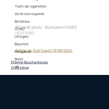
Trafic de cigarettes
Vol et escroquerie
Bordeaux
© Crédit photo : Illustration XAVIER 
COVID
LEOTY/SO
Limoges
Bayonne
Article de Sud Ouest 19/08/2024
Périgueux
Brest
Etienne Bouchareissas
vin
Droit pénal
Trois
L'équipe
Contact
Documents utiles
FAQ