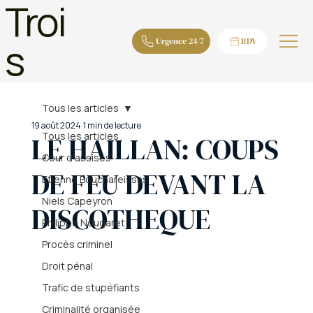
Troi
s
Urgence 24/7
RDV
Tous les articles
19 août 2024
1 min de lecture
Tous les articles
LE HAILLAN: COUPS
Cour d'assises
DE FEU DEVANT LA
Etienne Bouchareissas
Niels Capeyron
DISCOTHEQUE
Philippe Nougaret
Procès criminel
Droit pénal
Trafic de stupéfiants
Criminalité organisée