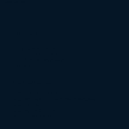
Recrutement
Urgence pénale
Défense Pénale
Trafic de stupéfiants
Violence conjugale
Droit pénal des affaires
Droit pénal routier
Droit des victimes
Victimes de délits ou crimes
Victimes de viol et d’agression sexuelle
Victime de cambriolage
Victime d’escroquerie
Accidents de la route