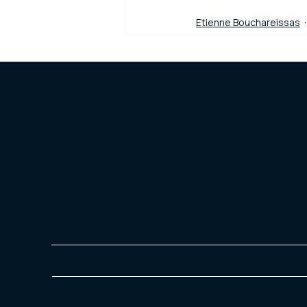
Etienne Bouchareissas
Trois
Urgence pé
Défense Pé
L'équipe
Contact
Documents utiles
Trafic de st
FAQ
Recrutement
Violence co
Droit pénal 
Droit pénal r
Mentions légales