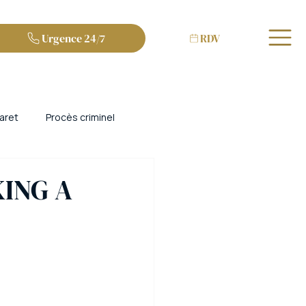
Urgence 24/7
RDV
aret
Procès criminel
et escroquerie
Bordeaux
KING A