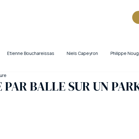
Etienne Bouchareissas
Niels Capeyron
Philippe Noug
ture
iants
Criminalité organisée
Trafic de cigarettes
Vol 
 PAR BALLE SUR UN PAR
ne
Périgueux
Brest
vin