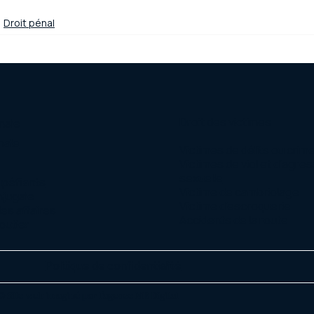
Droit pénal
Droit des victimes
nale
nale
Victimes de délits ou crim
Victimes de viol et d’agre
sexuelle
upéfiants
Victime de cambriolage
njugale
Victime d’escroquerie
des affaires
Accidents de la route
outier
Politique de confidentialité
© Site web imaginé par l'agence MB Digital