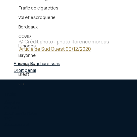
Trafic de cigarettes
Vol et escroquerie
Bordeaux
COVID
© Crédit photo : photo florence moreau
Limoges
Article de Sud Ouest 09/12/2020
Bayonne
Etienne Bouchareissas
Périgueux
Droit pénal
Brest
vin
Trois
L'équipe
Contact
Documents utiles
FAQ
Recrutement