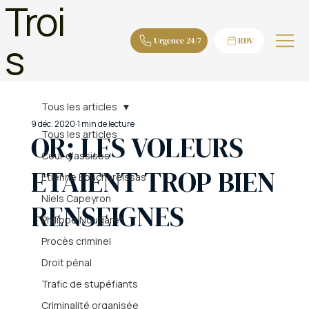
Troi
s
Urgence 24/7
RDV
Tous les articles
9 déc. 2020
1 min de lecture
Tous les articles
OR; LES VOLEURS
Cour d'assises
ETAIENT TROP BIEN
Etienne Bouchareissas
Niels Capeyron
RENSEIGNES
Philippe Nougaret
Procès criminel
Droit pénal
Trafic de stupéfiants
Criminalité organisée