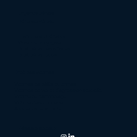
Urgence pénale
Défense Pénale
Trafic de stupéfiants
Violence conjugale
Droit pénal des affaires
Droit pénal routier
Droit des victimes
Victimes de délits ou crimes
Victimes de viol et d’agression sexuelle
Victime de cambriolage
Victime d’escroquerie
Accidents de la route
Réseaux sociaux