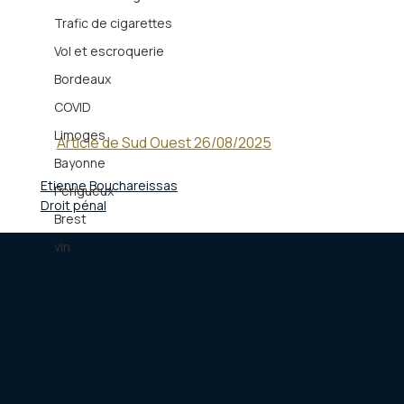
Trafic de cigarettes
Vol et escroquerie
Bordeaux
COVID
Limoges
Article de Sud Ouest 26/08/2025
Bayonne
Etienne Bouchareissas
Périgueux
Droit pénal
Brest
vin
Trois
L'équipe
Contact
Documents utiles
FAQ
Recrutement