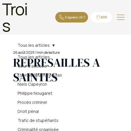
Troi
s
Urgence 24/7
RDV
Tous les articles
26 août 2025
1 min de lecture
Tous les articles
REPRESAILLES A
Cour d'assises
SAINTES
Etienne Bouchareissas
Niels Capeyron
Philippe Nougaret
Procès criminel
Droit pénal
Trafic de stupéfiants
Criminalité organisée