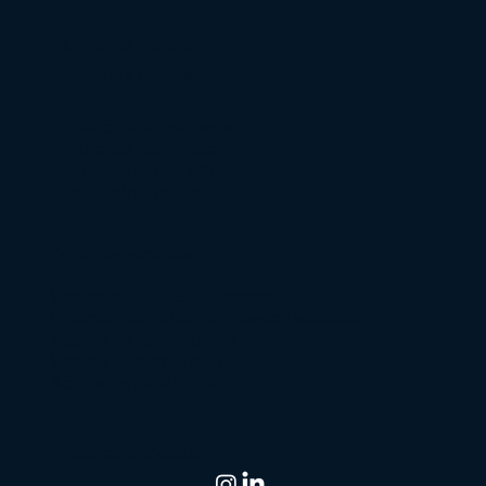
Urgence pénale
Défense Pénale
Trafic de stupéfiants
Violence conjugale
Droit pénal des affaires
Droit pénal routier
Droit des victimes
Victimes de délits ou crimes
Victimes de viol et d’agression sexuelle
Victime de cambriolage
Victime d’escroquerie
Accidents de la route
Réseaux sociaux