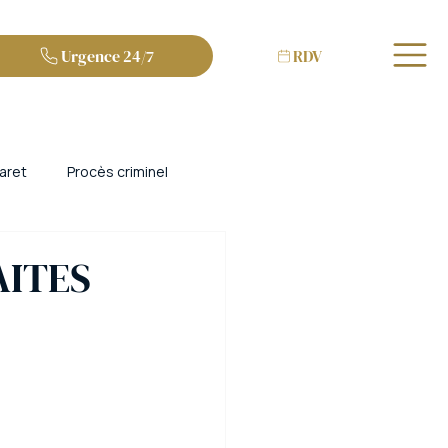
Urgence 24/7
RDV
aret
Procès criminel
et escroquerie
Bordeaux
AITES