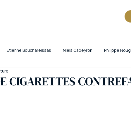
Etienne Bouchareissas
Niels Capeyron
Philippe Noug
cture
iants
Criminalité organisée
Trafic de cigarettes
Vol 
DE CIGARETTES CONTREF
ne
Périgueux
Brest
vin