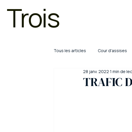
Trois
Tous les articles
Cour d'assises
28 janv. 2022
1 min de le
Droit pénal
Trafic de stupéf
TRAFIC 
COVID
Limoges
Bayon